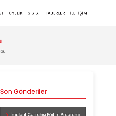
AT
ÜYELIK
S.S.S.
HABERLER
İLETIŞIM
u
ldu
Son Gönderiler
İmplant Cerrahisi Eğitim Programı