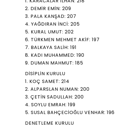
1. KARACALAR İLHAN: 218
2. DEMİR EMİN: 209
3. PALA KANŞAD: 207
4. YAĞDIRAN İNCİ: 205
5. KURAL UMUT: 202
6. TÜRKMEN MEHMET AKİF: 197
7. BALKAYA SALİH: 191
8. KADI MUHAMMED: 190
9. DUMAN MAHMUT: 185
DİSİPLİN KURULU
1. KOÇ SAMET: 214
2. ALPARSLAN NUMAN: 200
3. ÇETİN SADULLAH: 200
4. SOYLU EMRAH: 199
5. SUSAL BAHÇECİOĞLU VENHAR: 196
DENETLEME KURULU