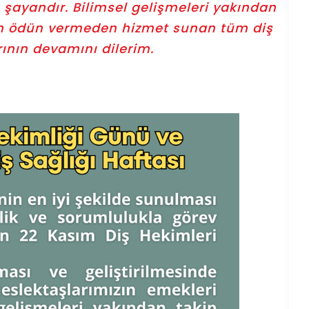
 şayandır. Bilimsel gelişmeleri yakından
den ödün vermeden hizmet sunan tüm diş
rının devamını dilerim.