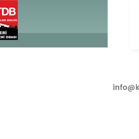
info@k
VKK Aydınlatma Metni
Çerez Politikası
Gizlilik Politikası