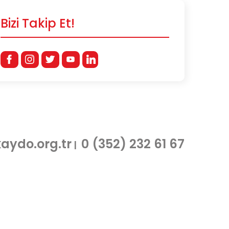
Bizi Takip Et!
aydo.org.tr
0 (352) 232 61 67
|
Web Tasarım
sitenburada.com