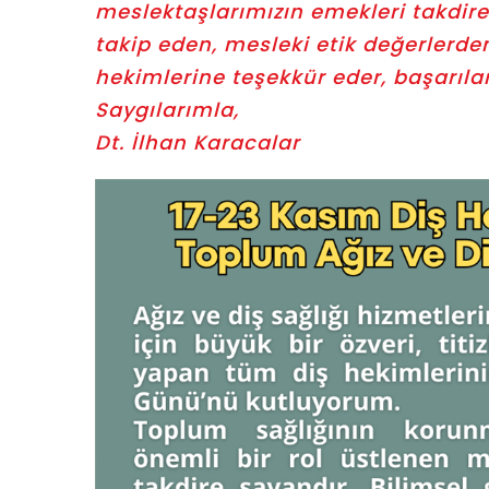
meslektaşlarımızın emekleri takdire
takip eden, mesleki etik değerler
hekimlerine teşekkür eder, başarıla
Saygılarımla,
Dt. İlhan Karacalar